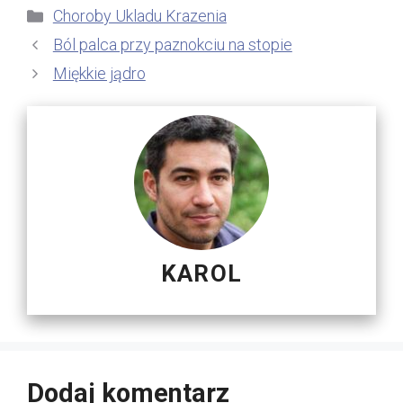
Kategorie
Choroby Ukladu Krazenia
Ból palca przy paznokciu na stopie
Miękkie jądro
KAROL
Dodaj komentarz