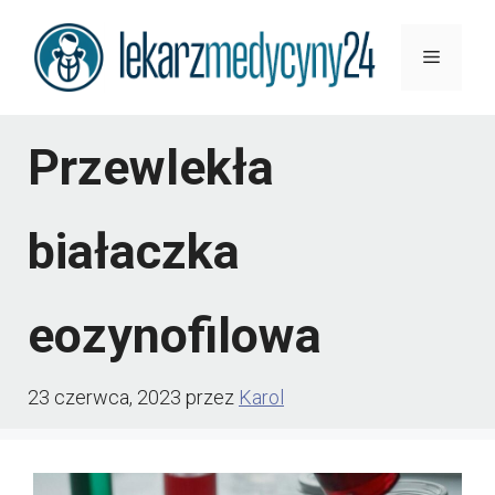
Przejdź
Menu
do
treści
Przewlekła
białaczka
eozynofilowa
23 czerwca, 2023
przez
Karol