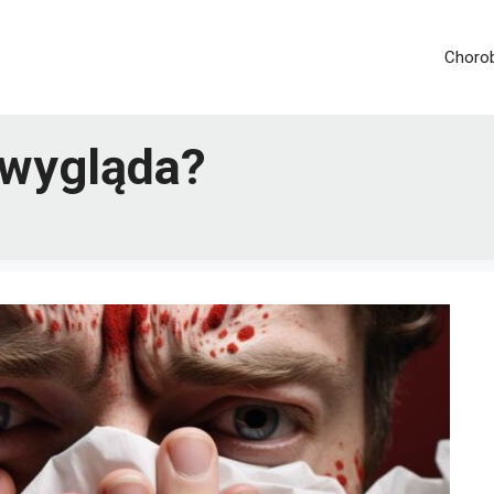
Chorob
k wygląda?