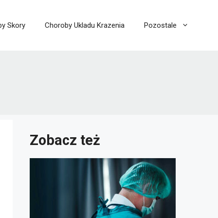
y Skory
Choroby Ukladu Krazenia
Pozostale
Zobacz też