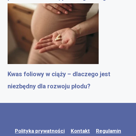
Kwas foliowy w ciąży – dlaczego jest
niezbędny dla rozwoju płodu?
Polityka prywatności
Kontakt
Regulamin