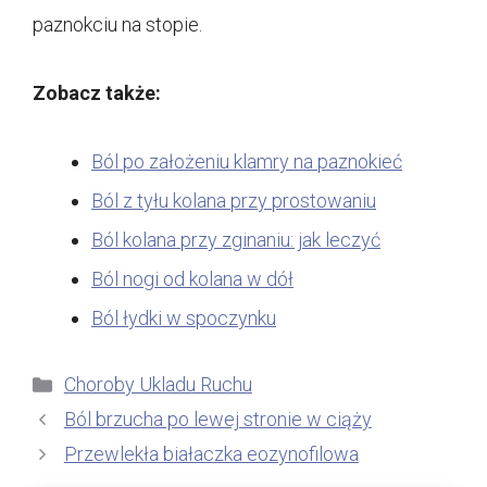
paznokciu na stopie.
Zobacz także:
Ból po założeniu klamry na paznokieć
Ból z tyłu kolana przy prostowaniu
Ból kolana przy zginaniu: jak leczyć
Ból nogi od kolana w dół
Ból łydki w spoczynku
Kategorie
Choroby Ukladu Ruchu
Ból brzucha po lewej stronie w ciąży
Przewlekła białaczka eozynofilowa