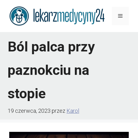
Przejdź
Menu
do
treści
Ból palca przy
paznokciu na
stopie
19 czerwca, 2023
przez
Karol