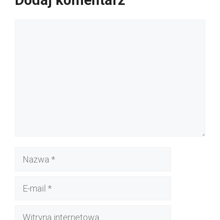
Dodaj komentarz
Komentarz
Nazwa
E-
mail
Witryna