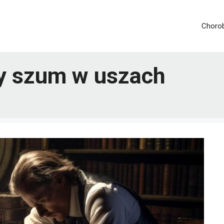
Chorob
y szum w uszach