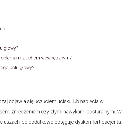
ach
lu głowy?
problemami z uchem wewnętrznym?
wego bólu głowy?
czaj objawia się uczuciem ucisku lub napięcia w
sem, zmęczeniem czy złymi nawykami posturalnymi. W
 uszach, co dodatkowo potęguje dyskomfort pacjenta.