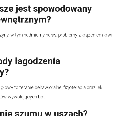
sze jest spowodowany
ewnętrznym?
yny, w tym nadmierny hałas, problemy z krążeniem krwi
ody łagodzenia
y?
owy to terapie behawioralne, fizjoterapia oraz leki
ików wywołujących ból.
zenie szumu w uszach?