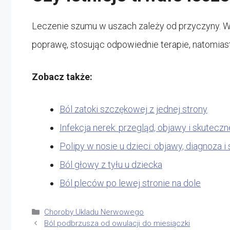
Leczenie szumu w uszach zależy od przyczyny. W
poprawę, stosując odpowiednie terapie, natomia
Zobacz także:
Ból zatoki szczękowej z jednej strony
Infekcja nerek: przegląd, objawy i skuteczn
Polipy w nosie u dzieci: objawy, diagnoza 
Ból głowy z tyłu u dziecka
Ból pleców po lewej stronie na dole
Kategorie
Choroby Ukladu Nerwowego
Ból podbrzusza od owulacji do miesiączki