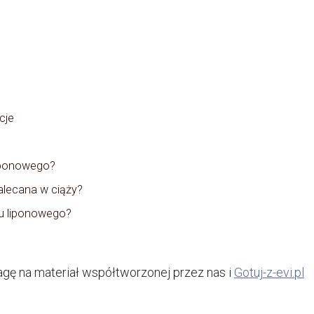
cje
liponowego?
alecana w ciąży?
asu liponowego?
ę na materiał współtworzonej przez nas i
Gotuj-z-evi.pl