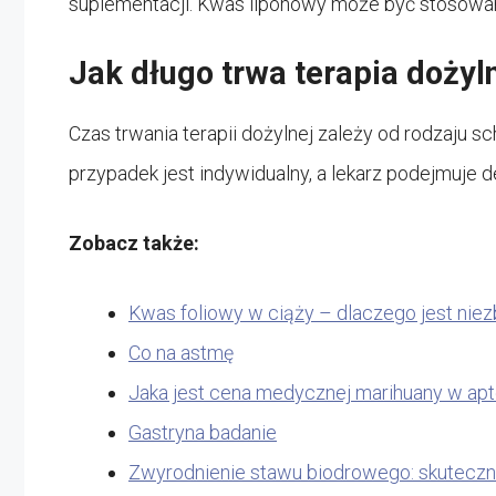
suplementacji. Kwas liponowy może być stosowany, 
Jak długo trwa terapia dożyl
Czas trwania terapii dożylnej zależy od rodzaju s
przypadek jest indywidualny, a lekarz podejmuje 
Zobacz także:
Kwas foliowy w ciąży – dlaczego jest niez
Co na astmę
Jaka jest cena medycznej marihuany w ap
Gastryna badanie
Zwyrodnienie stawu biodrowego: skuteczn