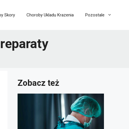
y Skory
Choroby Ukladu Krazenia
Pozostale
reparaty
Zobacz też