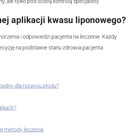
ale tylko pod ścisłą kontrolą specjalisty.
nej aplikacji kwasu liponowego?
chorzenia i odpowiedzi pacjenta na leczenie. Każdy
decyzję na podstawie stanu zdrowia pacjenta.
będny dla rozwoju płodu?
tekach?
e metody leczenia