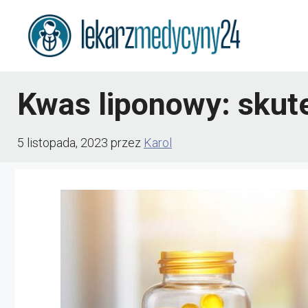
Przejdź
do
treści
Kwas liponowy: skut
5 listopada, 2023
przez
Karol