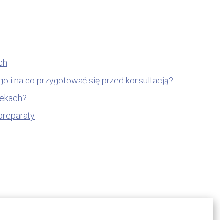
ch
o i na co przygotować się przed konsultacją?
tekach?
preparaty