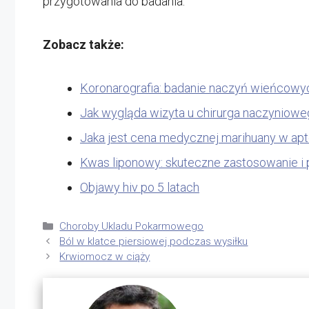
przygotowania do badania.
Zobacz także:
Koronarografia: badanie naczyń wieńcowy
Jak wygląda wizyta u chirurga naczynioweg
Jaka jest cena medycznej marihuany w ap
Kwas liponowy: skuteczne zastosowanie i 
Objawy hiv po 5 latach
Kategorie
Choroby Ukladu Pokarmowego
Ból w klatce piersiowej podczas wysiłku
Krwiomocz w ciąży