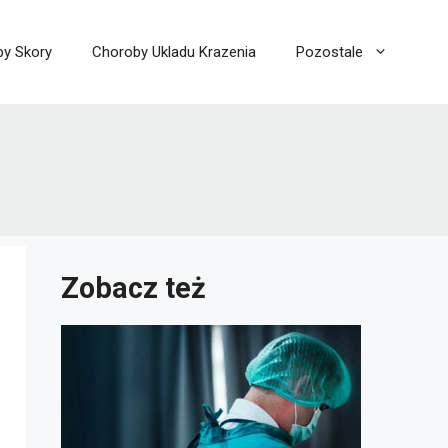
y Skory
Choroby Ukladu Krazenia
Pozostale
Zobacz też