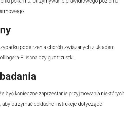
wieniu pokarmu. Utrzymywanie prawidłowego poziomu
okarmowego.
yny
rzypadku podejrzenia chorób związanych z układem
lingera-Ellisona czy guz trzustki.
 badania
e być konieczne zaprzestanie przyjmowania niektórych
, aby otrzymać dokładne instrukcje dotyczące