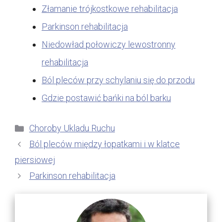
Złamanie trójkostkowe rehabilitacja
Parkinson rehabilitacja
Niedowład połowiczy lewostronny
rehabilitacja
Ból pleców przy schylaniu się do przodu
Gdzie postawić bańki na ból barku
Kategorie
Choroby Ukladu Ruchu
Ból pleców między łopatkami i w klatce
piersiowej
Parkinson rehabilitacja