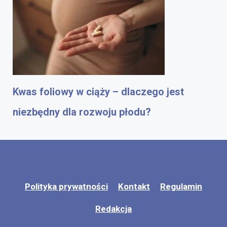
Kwas foliowy w ciąży – dlaczego jest
niezbędny dla rozwoju płodu?
Polityka prywatności
Kontakt
Regulamin
Redakcja