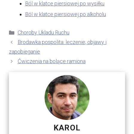
Ból w klatce piersiowej po wysiłku
Ból w klatce piersiowej po alkoholu
Kategorie
Choroby Ukladu Ruchu
Brodawka pospolita: leczenie, objawy i
zapobieganie
Ćwiczenia na bolące ramiona
KAROL