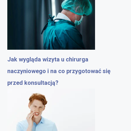
Jak wygląda wizyta u chirurga
naczyniowego i na co przygotować się
przed konsultacją?