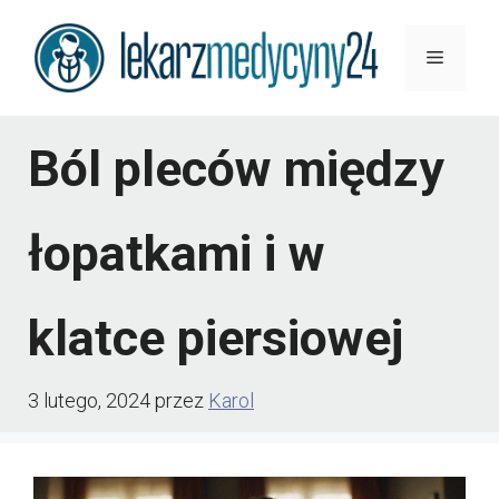
Przejdź
Menu
do
treści
Ból pleców między
łopatkami i w
klatce piersiowej
3 lutego, 2024
przez
Karol