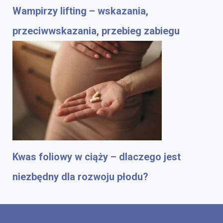
Wampirzy lifting – wskazania,
przeciwwskazania, przebieg zabiegu
Kwas foliowy w ciąży – dlaczego jest
niezbędny dla rozwoju płodu?