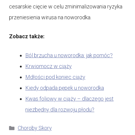
cesarskie cięcie w celu zminimalizowania ryzyka
przeniesienia wirusa na noworodka.
Zobacz także:
Ból brzucha u noworodka: jak pomóc?
Krwiomocz w ciąży
Mdłości pod koniec ciąży
Kiedy odpada pępek u noworodka
Kwas foliowy w ciąży – dlaczego jest
niezbędny dla rozwoju płodu?
Kategorie
Choroby Skory