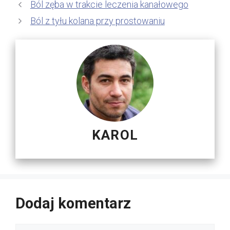
Ból zęba w trakcie leczenia kanałowego
Ból z tyłu kolana przy prostowaniu
KAROL
Dodaj komentarz