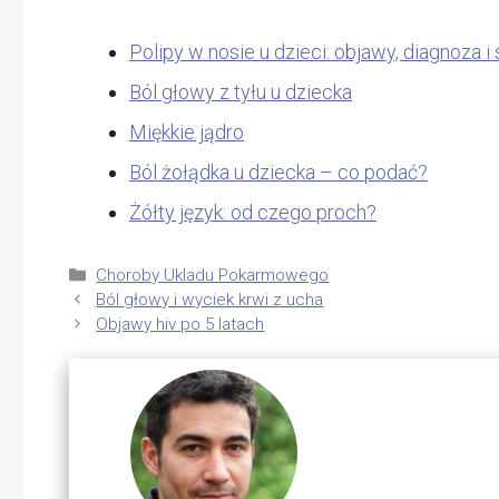
Polipy w nosie u dzieci: objawy, diagnoza 
Ból głowy z tyłu u dziecka
Miękkie jądro
Ból żołądka u dziecka – co podać?
Żółty język: od czego proch?
Kategorie
Choroby Ukladu Pokarmowego
Ból głowy i wyciek krwi z ucha
Objawy hiv po 5 latach