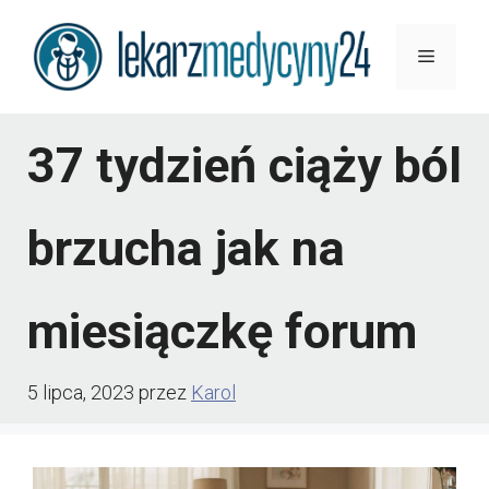
Przejdź
Menu
do
treści
37 tydzień ciąży ból
brzucha jak na
miesiączkę forum
5 lipca, 2023
przez
Karol