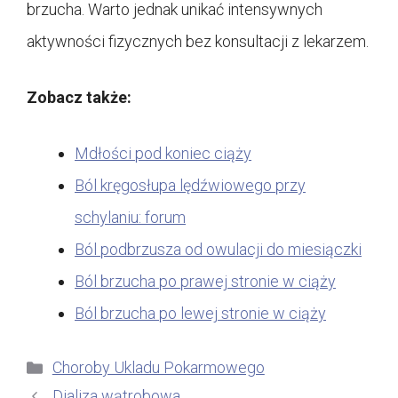
brzucha. Warto jednak unikać intensywnych
aktywności fizycznych bez konsultacji z lekarzem.
Zobacz także:
Mdłości pod koniec ciąży
Ból kręgosłupa lędźwiowego przy
schylaniu: forum
Ból podbrzusza od owulacji do miesiączki
Ból brzucha po prawej stronie w ciąży
Ból brzucha po lewej stronie w ciąży
Kategorie
Choroby Ukladu Pokarmowego
Dializa wątrobowa