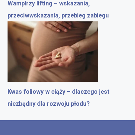
Wampirzy lifting – wskazania,
przeciwwskazania, przebieg zabiegu
Kwas foliowy w ciąży – dlaczego jest
niezbędny dla rozwoju płodu?